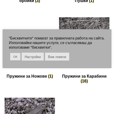
бройки
(3)
Пушки
(1)
"Бисквитките" помагат за правилната работа на сайта.
Използвайки нашите услуги, се съгласяваш да
използваме "бисквитки".
Настройки
Виж повече
OK
Пружини за Ножове
(1)
Пружини за Карабини
(16)