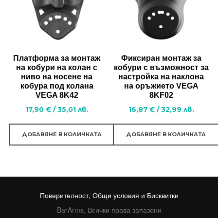
Платформа за монтаж
Фиксиран монтаж за
на кобури на колан с
кобури с възможност за
ниво на носене на
настройка на наклона
кобура под колана
на оръжието VEGA
VEGA 8K42
8KF02
17,90
€
/
35,01
лв.
16,87
€
/
32,99
лв.
ДОБАВЯНЕ В КОЛИЧКАТА
ДОБАВЯНЕ В КОЛИЧКАТА
Поверителност, Общи условия и Бисквитки