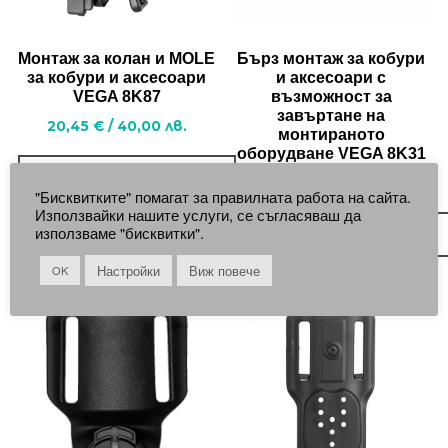
Mонтаж за колан и MOLE
Бърз монтаж за кобури
за кобури и аксесоари
и аксесоари с
VEGA 8K87
възможност за
завъртане на
20,45
€
/
40,00
лв.
монтираното
оборудване VEGA 8K31
ДОБАВЯНЕ В КОЛИЧКАТА
25,82
€
/
50,50
лв.
"Бисквитките" помагат за правилната работа на сайта.
Използвайки нашите услуги, се съгласяваш да
използваме "бисквитки".
ДОБАВЯНЕ В КОЛИЧКАТА
Настройки
Виж повече
OK