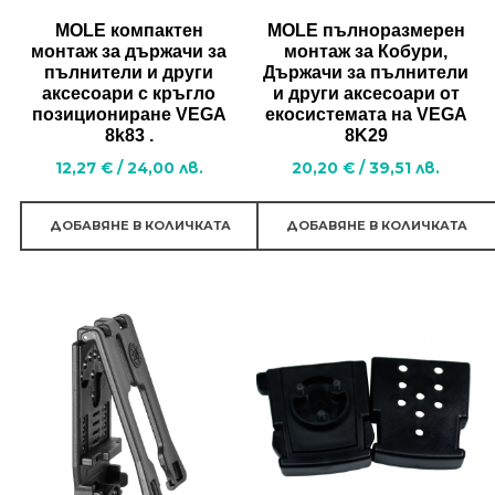
MOLE компактен
MOLE пълноразмерен
монтаж за държачи за
монтаж за Кобури,
пълнители и други
Държачи за пълнители
аксесоари с кръгло
и други аксесоари от
позициониране VEGA
екосистемата на VEGA
8k83 .
8K29
12,27
€
/
24,00
лв.
20,20
€
/
39,51
лв.
ДОБАВЯНЕ В КОЛИЧКАТА
ДОБАВЯНЕ В КОЛИЧКАТА