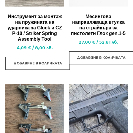
Инструмент за монтаж
Месингова
на пружината на
направляваща втулка
ударника за Glock и CZ
на страйкъра за
P-10 / Striker Spring
пистолети Глок gen.1-5
Assembly Tool
27,00
€
/
52,81
лв.
4,09
€
/
8,00
лв.
ДОБАВЯНЕ В КОЛИЧКАТА
ДОБАВЯНЕ В КОЛИЧКАТА