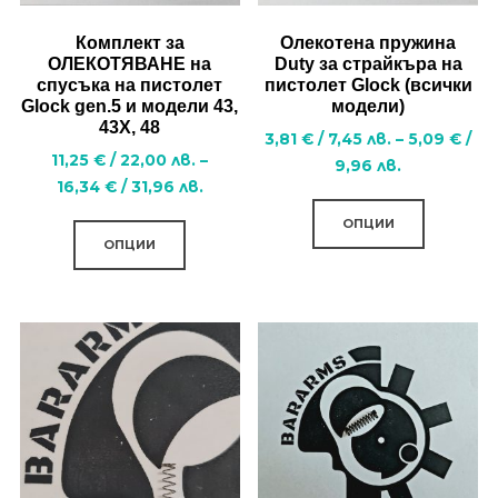
the
Комплект за
Олекотена пружина
product
ОЛЕКОТЯВАНЕ на
Duty за страйкъра на
спусъка на пистолет
пистолет Glock (всички
page
Glock gen.5 и модели 43,
модели)
43Х, 48
3,81
€
/
7,45
лв.
–
5,09
€
/
11,25
€
/
22,00
лв.
–
Price
9,96
лв.
Price
16,34
€
/
31,96
лв.
range:
This
range:
This
3,81 €
ОПЦИИ
product
11,25 €
/
ОПЦИИ
product
has
/
7,45
has
multiple
22,00
лв.
multiple
лв.
variants.
through
variants.
through
5,09 €
The
16,34 €
The
/
options
/
options
9,96
may
31,96
лв.
may
be
лв.
be
chosen