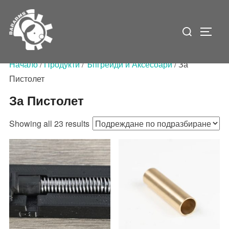
Skip
to
Search
Toggle
content
for:
Начало
/
Продукти
/
Ъпгрейди и Аксесоари
/ За
Пистолет
За Пистолет
Showing all 23 results