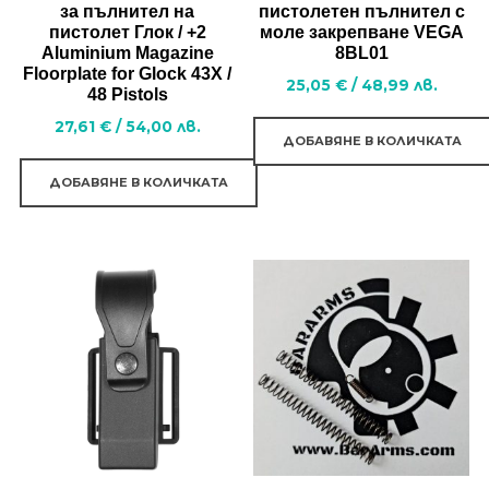
product
за пълнител на
пистолетен пълнител с
пистолет Глок / +2
моле закрепване VEGA
page
Aluminium Magazine
8BL01
Floorplate for Glock 43X /
25,05
€
/
48,99
лв.
48 Pistols
27,61
€
/
54,00
лв.
ДОБАВЯНЕ В КОЛИЧКАТА
ДОБАВЯНЕ В КОЛИЧКАТА