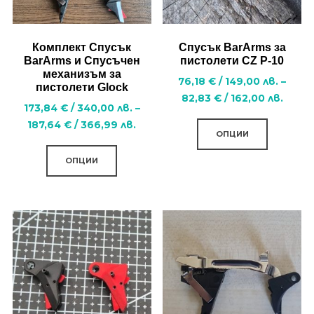
Комплект Спусък
Спусък BarArms за
BarArms и Спусъчен
пистолети CZ P-10
механизъм за
76,18
€
/
149,00
лв.
–
пистолети Glock
Price
82,83
€
/
162,00
лв.
173,84
€
/
340,00
лв.
–
range
This
Price
187,64
€
/
366,99
лв.
76,18
ОПЦИИ
product
range:
This
/
has
173,84 €
ОПЦИИ
product
149,0
/
multiple
лв.
has
340,00
variants.
throu
multiple
лв.
82,83
The
variants.
through
/
options
187,64 €
The
162,0
may
/
options
лв.
be
366,99
may
лв.
chosen
be