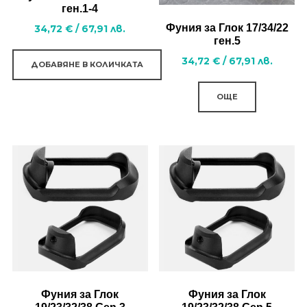
the
ген.1-4
the
product
Фуния за Глок 17/34/22
34,72
€
/
67,91
лв.
product
page
ген.5
page
34,72
€
/
67,91
лв.
ДОБАВЯНЕ В КОЛИЧКАТА
ОЩЕ
Фуния за Глок
Фуния за Глок