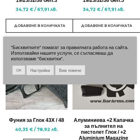
19/23/32/38 Gen.3
19/23/32/38 Gen.5
34,72
€
/
67,91
лв.
34,72
€
/
67,91
лв.
ДОБАВЯНЕ В КОЛИЧКАТА
ДОБАВЯНЕ В КОЛИЧКАТА
"Бисквитките" помагат за правилната работа на сайта.
Използвайки нашите услуги, се съгласяваш да
използваме "бисквитки".
Настройки
Виж повече
OK
Фуния за Глок 43X / 48
Алуминиева +2 Капачка
за пълнител на
40,35
€
/
78,92
лв.
пистолет Глок / +2
Aluminium Magazine