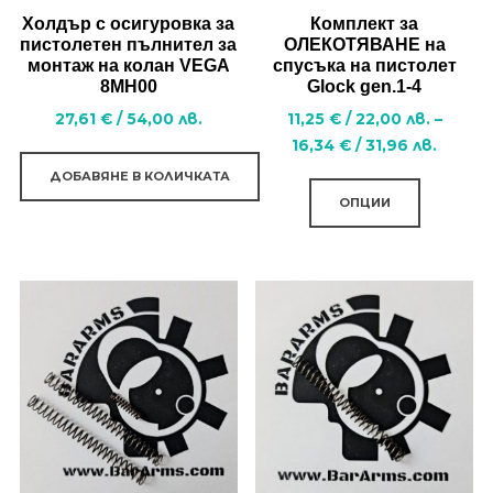
Холдър с осигуровка за
Комплект за
пистолетен пълнител за
ОЛЕКОТЯВАНЕ на
монтаж на колан VEGA
спусъка на пистолет
8MH00
Glock gen.1-4
27,61
€
/
54,00
лв.
11,25
€
/
22,00
лв.
–
Price
16,34
€
/
31,96
лв.
range:
This
ДОБАВЯНЕ В КОЛИЧКАТА
11,25 €
ОПЦИИ
product
/
has
22,00
multiple
лв.
variants.
throug
16,34 
The
/
options
31,96
may
лв.
be
chosen
on