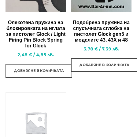
chosen
on
on
the
the
product
Олекотена пружина на
Подобрена пружина на
product
блокировката на иглата
спусъчната сглобка на
page
за пистолет Glock / Light
пистолет Glock gen5 и
page
Firing Pin Block Spring
моделите 43, 43Х и 48
for Glock
3,78
€
/
7,39
лв.
2,48
€
/
4,85
лв.
ДОБАВЯНЕ В КОЛИЧКАТА
ДОБАВЯНЕ В КОЛИЧКАТА