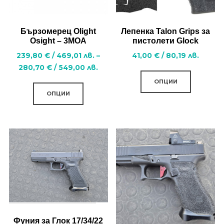
on
on
the
the
Бързомерец Olight
Лепенка Talon Grips за
product
product
Osight – 3MOA
пистолети Glock
page
page
239,80
€
/
469,01
лв.
–
41,00
€
/
80,19
лв.
Price
280,70
€
/
549,00
лв.
This
range:
This
ОПЦИИ
product
239,80 €
ОПЦИИ
product
has
/
has
multiple
469,01
multiple
variants.
лв.
variants.
through
The
280,70 €
The
options
/
options
may
549,00
may
be
лв.
be
chosen
chosen
on
Фуния за Глок 17/34/22
on