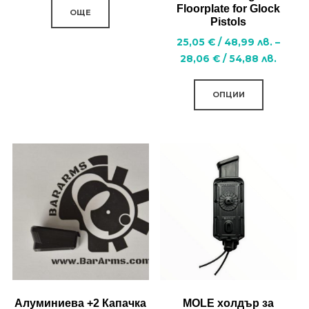
Floorplate for Glock
ОЩЕ
Pistols
25,05
€
/
48,99
лв.
–
Price
28,06
€
/
54,88
лв.
range:
This
25,05
ОПЦИИ
product
/
has
48,99
multiple
лв.
variants.
throu
28,06
The
/
options
54,88
may
лв.
be
chosen
on
the
Алуминиева +2 Капачка
MOLE холдър за