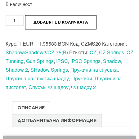
В наличност
количество
ДОБАВЯНЕ В КОЛИЧКАТА
за
Пружина
Курс:
1 EUR = 1.95583 BGN
Код:
CZMS20
Категория:
на
Shadow/Shadow2/CZ-75(B)
Етикети:
CZ
,
CZ Springs
,
CZ
чука
Tunning
,
Gun Springs
,
IPSC
,
IPSC Springs
,
Shadow
,
на
Shadow 2
,
SHadow Springs
,
Пружина на спусъка
,
пистолет
Пружина на спусъка шадоу
,
Пружини
,
Пружини за
CZ-
пистолет
,
Спусък
,
чз шадоу
,
чз шадоу 2
75
/
Shadow
ОПИСАНИЕ
/
ДОПЪЛНИТЕЛНА ИНФОРМАЦИЯ
Shadow
2