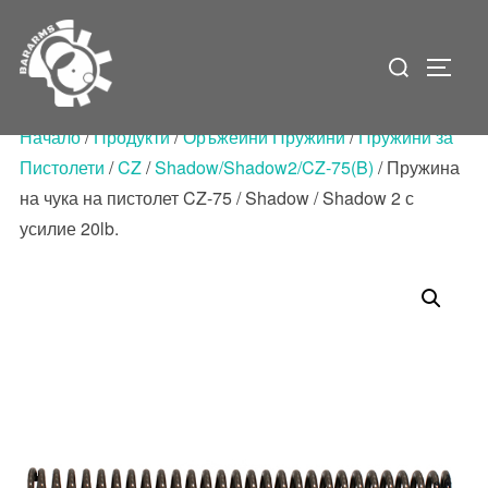
Skip
to
Search
Toggle
content
for:
Начало
/
Продукти
/
Оръжейни Пружини
/
Пружини за
Пистолети
/
CZ
/
Shadow/Shadow2/CZ-75(B)
/ Пружина
на чука на пистолет CZ-75 / Shadow / Shadow 2 с
усилие 20lb.