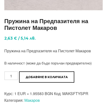
Пружина на Предпазителя на
Пистолет Макаров
2,63
€
/
5,14
лв.
Пружина на Предпазителя на Пистолет Макаров
В наличност (може да бъде поръчан предварително)
количество
ДОБАВЯНЕ В КОЛИЧКАТА
за
Пружина
Курс:
1 EUR = 1.95583 BGN
Код:
MAKSFTYSPR
на
Категория:
Макаров
Предпазителя