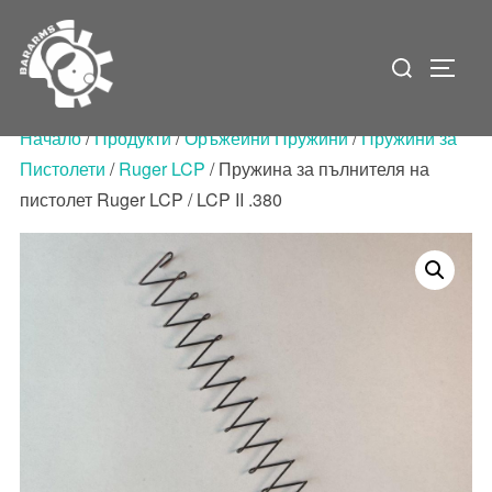
Skip
to
Search
Toggle
content
for:
Начало
/
Продукти
/
Оръжейни Пружини
/
Пружини за
Пистолети
/
Ruger LCP
/ Пружина за пълнителя на
пистолет Ruger LCP / LCP II .380