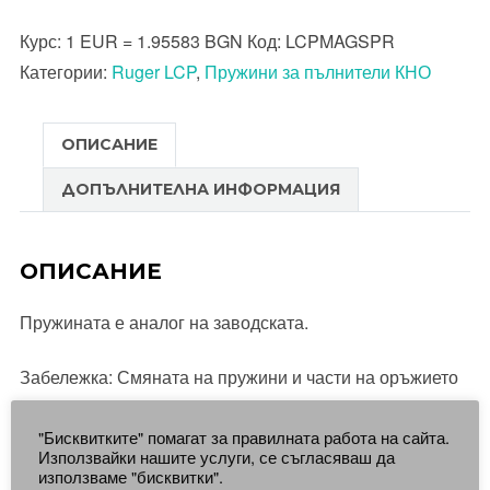
Пружина
Курс:
1 EUR = 1.95583 BGN
Код:
LCPMAGSPR
за
Категории:
Ruger LCP
,
Пружини за пълнители КНО
пълнителя
на
пистолет
ОПИСАНИЕ
Ruger
ДОПЪЛНИТЕЛНА ИНФОРМАЦИЯ
LCP
/
LCP
ОПИСАНИЕ
II
.380
Пружината е аналог на заводската.
Забележка: Смяната на пружини и части на оръжието
следва да бъде изпълнена от квалифициран
"Бисквитките" помагат за правилната работа на сайта.
оръжейник!
Използвайки нашите услуги, се съгласяваш да
използваме "бисквитки".