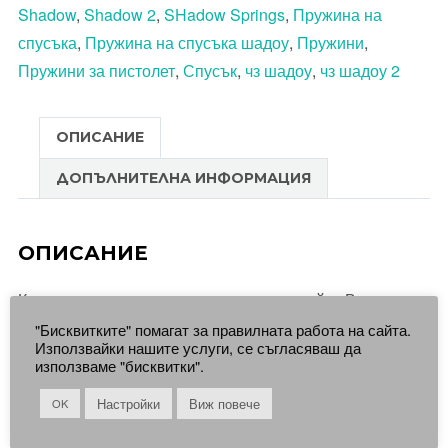
Shadow
,
Shadow 2
,
SHadow Springs
,
Пружина на
Спусъка
спусъка
,
Пружина на спусъка шадоу
,
Пружини
,
на
Пружини за пистолет
,
Спусък
,
чз шадоу
,
чз шадоу 2
Shadow/Shadow2
(Tunner)
ОПИСАНИЕ
ДОПЪЛНИТЕЛНА ИНФОРМАЦИЯ
ОПИСАНИЕ
Комплект с гъвкави възможности при който Вие
избирате Възвратната и Бойната пружини.
"Бисквитките" помагат за правилната работа на сайта.
Използвайки нашите услуги, се съгласяваш да
използваме "бисквитки".
Комплекта съдържа:
Настройки
Виж повече
OK
Възвратна пружина 1 – ИЗБЕРЕТЕ ОТ