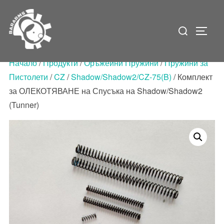
Skip
to
Search
Toggle
content
for:
Начало
/
Продукти
/
Оръжейни Пружини
/
Пружини за
Пистолети
/
CZ
/
Shadow/Shadow2/CZ-75(B)
/ Комплект
за ОЛЕКОТЯВАНЕ на Спусъка на Shadow/Shadow2
(Tunner)