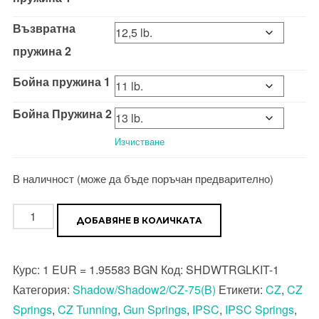
Възвратна
пружина 2
Бойна пружина 1
Бойна Пружина 2
Изчистване
В наличност (може да бъде поръчан предварително)
количество
ДОБАВЯНЕ В КОЛИЧКАТА
за
Комплект
Курс:
1 EUR = 1.95583 BGN
Код:
SHDWTRGLKIT-1
за
Категория:
Shadow/Shadow2/CZ-75(B)
Етикети:
CZ
,
CZ
ОЛЕКОТЯВАНЕ
Springs
,
CZ Tunning
,
Gun Springs
,
IPSC
,
IPSC Springs
,
на