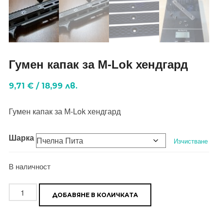
Гумен капак за М-Lok хендгард
9,71
€
/
18,99
лв.
Гумен капак за М-Lok хендгард
Шарка
Изчистване
В наличност
количество
ДОБАВЯНЕ В КОЛИЧКАТА
за
Гумен