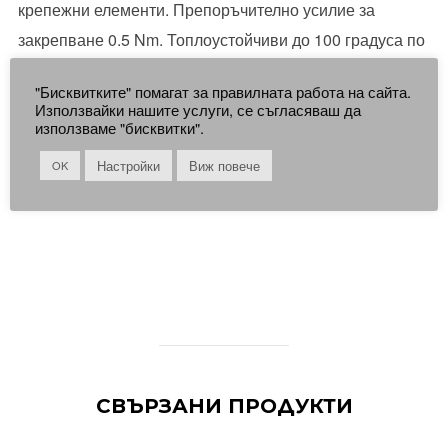
крепежни елементи. Препоръчително усилие за
закрепване 0.5 Nm. Топлоустойчиви до 100 градуса по
Целзий.
"Бисквитките" помагат за правилната работа на сайта.
Използвайки нашите услуги, се съгласяваш да
Цената е за 1 бр.
използваме "бисквитки".
Настройки
Виж повече
OK
СВЪРЗАНИ ПРОДУКТИ