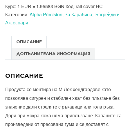
Курс:
1 EUR = 1.95583 BGN
Код:
rail cover HC
капак
Категории:
Alpha Precision
,
За Карабина
,
Ъпгрейди и
за
Аксесоари
М-
Lok
хендгард
ОПИСАНИЕ
ДОПЪЛНИТЕЛНА ИНФОРМАЦИЯ
ОПИСАНИЕ
Продукта се монтира на М-Лок хендгардове като
позволява сигурен и стабилен хват без плъзгане без
значение дали стреляте с ръкавици или гола ръка.
Дори при мокра кожа няма приплъзване. Капаците са
произведени от пресована гума и се доставят с