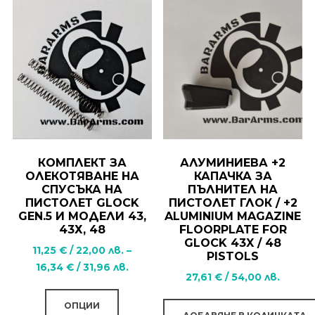
КОМПЛЕКТ ЗА
АЛУМИНИЕВА +2
ОЛЕКОТЯВАНЕ НА
КАПАЧКА ЗА
СПУСЪКА НА
ПЪЛНИТЕЛ НА
ПИСТОЛЕТ GLOCK
ПИСТОЛЕТ ГЛОК / +2
GEN.5 И МОДЕЛИ 43,
ALUMINIUM MAGAZINE
43Х, 48
FLOORPLATE FOR
GLOCK 43X / 48
11,25
€
/
22,00
лв.
–
PISTOLS
Price
16,34
€
/
31,96
лв.
27,61
€
/
54,00
лв.
range:
This
11,25 €
ОПЦИИ
product