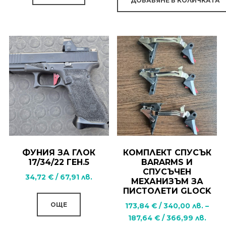
ДОБАВЯНЕ В КОЛИЧКАТА
/
has
22,00
multiple
лв.
variants.
through
16,34 €
The
/
options
31,96
may
лв.
be
chosen
on
the
product
ФУНИЯ ЗА ГЛОК
КОМПЛЕКТ СПУСЪК
17/34/22 ГЕН.5
BARARMS И
page
СПУСЪЧЕН
34,72
€
/
67,91
лв.
МЕХАНИЗЪМ ЗА
ПИСТОЛЕТИ GLOCK
ОЩЕ
173,84
€
/
340,00
лв.
–
Price
187,64
€
/
366,99
лв.