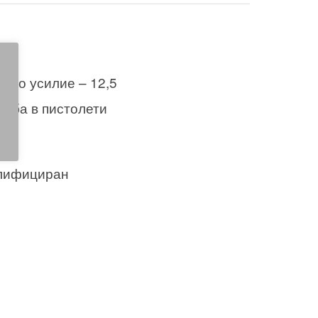
лено усилие – 12,5
реба в пистолети
алифициран