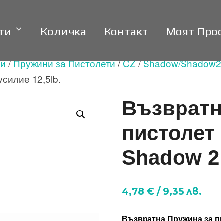
ти
Количка
Контакт
Моят Про
ни
/
Пружини за Пистолети
/
CZ
/
Shadow/Shadow2/
усилие 12,5lb.
Възвратн
пистолет 
Shadow 2 
4,78
€
/
9,35
лв.
Възвратна Пружина за пи