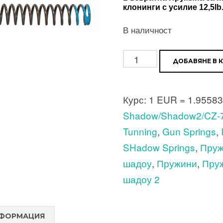
клонинги с усилие 12,5lb
В наличност
количество
ДОБАВЯНЕ В 
за
Възвратна
Курс:
1 EUR = 1.9558
Пружина
Shadow/Shadow2/CZ-7
за
Tunning
,
Gun Springs
,
пистолет
SHadow Springs
,
Пруж
CZ-
шадоу
,
Пружини
,
Пруж
75
шадоу 2
/
Shadow
/
НФОРМАЦИЯ