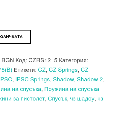
.
КОЛИЧКАТА
3 BGN
Код:
CZRS12_5
Категория:
5(B)
Етикети:
CZ
,
CZ Springs
,
CZ
IPSC
,
IPSC Springs
,
Shadow
,
Shadow 2
,
ина на спусъка
,
Пружина на спусъка
ини за пистолет
,
Спусък
,
чз шадоу
,
чз