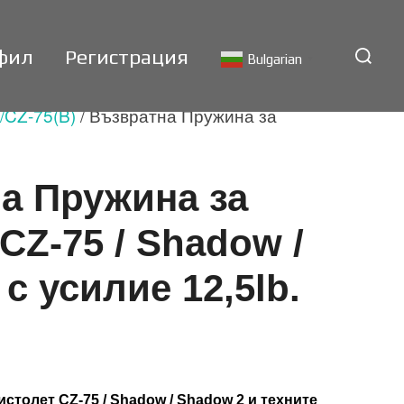
Search
фил
Регистрация
Bulgarian
▼
for:
CZ-75(B)
/ Възвратна Пружина за
а Пружина за
CZ-75 / Shadow /
с усилие 12,5lb.
столет CZ-75 / Shadow / Shadow 2 и техните