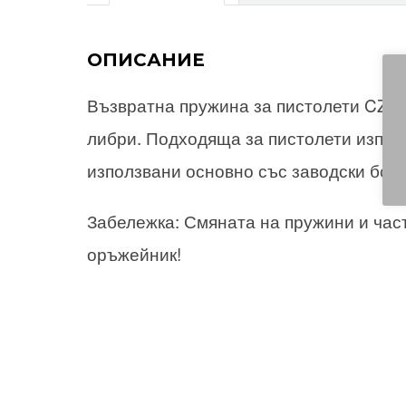
ОПИСАНИЕ
Възвратна пружина за пистолети CZ-75
либри. Подходяща за пистолети използ
използвани основно със заводски бое
Забележка: Смяната на пружини и час
оръжейник!