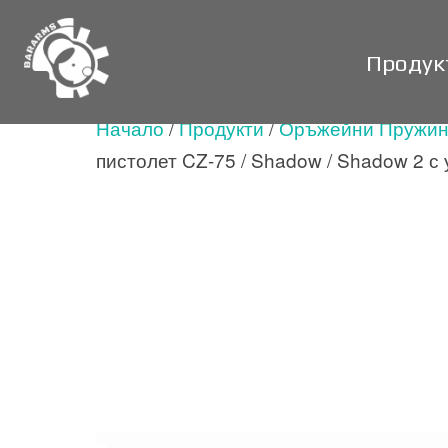
Skip
to
Продук
content
Начало
/
Продукти
/
Оръжейни Пружи
пистолет CZ-75 / Shadow / Shadow 2 с 